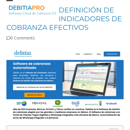
Skip
Open
Close
DEFINICIÓN DE
to
mobile
mobile
content
INDICADORES DE
menu
menu
COBRANZA EFECTIVOS
0 Comments