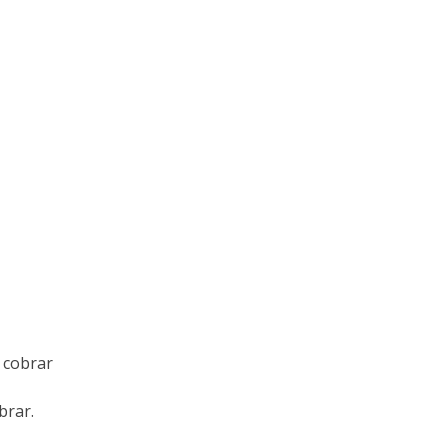
 cobrar
brar.