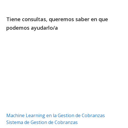
Tiene consultas, queremos saber en que
podemos ayudarlo/a
Automatizacion cuentas por cobrar. Sistema de gestion de cobranzas. Gestion de cobranzas
cobro recobro. Estapas de cobranzas cobro recobro. Software cobranzas Software para
cobranzas Software para cobranzas. Gestion de Cobranzas con Machine Learning
Usar Software para gestion de cobranzas B2B. Automatizacion cuentas por cobrar. Sistema de
gestion de cobranzas. Gestion de cobranzas cobro recobro. Gestion de Cobranzas con Machine
Learning . Software cobranzas sistema de cobranzas. Gestion como cobranzas software
cobranzas. Gestion de Cobranzas con Machine Learning
Machine Learning en la Gestion de Cobranzas
Sistema de Gestion de Cobranzas